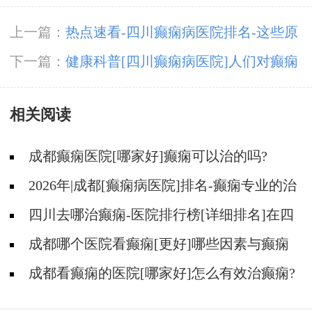
上一篇：
热点速看-四川癫痫病医院排名-这些原
因可导致癫痫治疗失败！
下一篇：
健康科普[四川癫痫病医院]人们对癫痫
有哪些错误的了解？
相关阅读
成都癫痫医院[哪家好]癫痫可以治的吗?
2026年|成都[癫痫病医院]排名-癫痫专业的治
疗方法都有什么?
四川去哪治癫痫-医院排行榜[详细排名]在四
川治疗癫痫病要多少钱?
成都哪个医院看癫痫[更好]哪些因素与癫痫
发作的治疗费用有关?
成都看癫痫的医院[哪家好]怎么有效治癫痫?