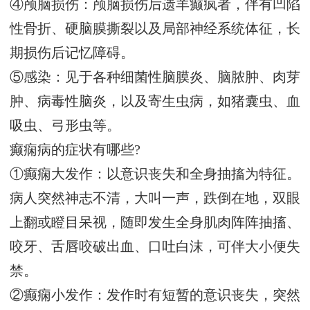
④颅脑损伤：颅脑损伤后遗羊癫疯者，伴有凹陷
性骨折、硬脑膜撕裂以及局部神经系统体征，长
期损伤后记忆障碍。
⑤感染：见于各种细菌性脑膜炎、脑脓肿、肉芽
肿、病毒性脑炎，以及寄生虫病，如猪囊虫、血
吸虫、弓形虫等。
癫痫病的症状有哪些?
①癫痫大发作：以意识丧失和全身抽搐为特征。
病人突然神志不清，大叫一声，跌倒在地，双眼
上翻或瞪目呆视，随即发生全身肌肉阵阵抽搐、
咬牙、舌唇咬破出血、口吐白沫，可伴大小便失
禁。
②癫痫小发作：发作时有短暂的意识丧失，突然