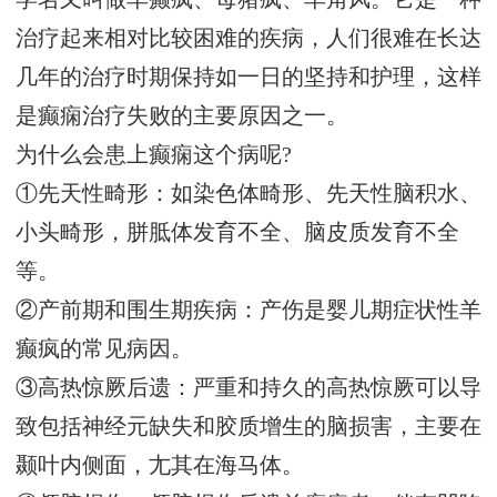
治疗起来相对比较困难的疾病，人们很难在长达
几年的治疗时期保持如一日的坚持和护理，这样
是癫痫治疗失败的主要原因之一。
为什么会患上癫痫这个病呢?
①先天性畸形：如染色体畸形、先天性脑积水、
小头畸形，胼胝体发育不全、脑皮质发育不全
等。
②产前期和围生期疾病：产伤是婴儿期症状性羊
癫疯的常见病因。
③高热惊厥后遗：严重和持久的高热惊厥可以导
致包括神经元缺失和胶质增生的脑损害，主要在
颞叶内侧面，尢其在海马体。