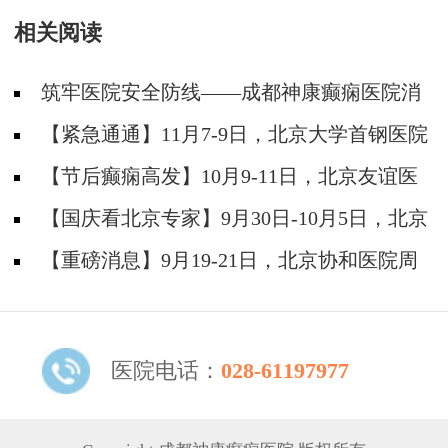
相关阅读
筑牢医院安全防线——成都神康癫痫医院消
防安全培训纪实
【紧急通通】11月7-9日，北京大学首钢医院
神经内科胡颖教授亲临成都会诊，破解癫痫疑难
【节后癫痫高发】10月9-11日，北京友谊医
院陈葵博士免费会诊+治疗援助，破解癫痫难
【国庆看北京专家】9月30日-10月5日，北京
题！
天坛&首钢医院两大专家蓉城亲诊+癫痫大额救
【重磅消息】9月19-21日，北京协和医院周
助，速约！
祥琴教授成都领衔会诊，共筑全年龄段抗癫防
线！
医院电话：
028-61197977