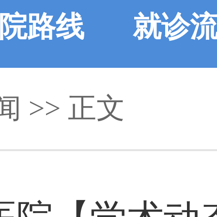
院路线
就诊
闻
>> 正文