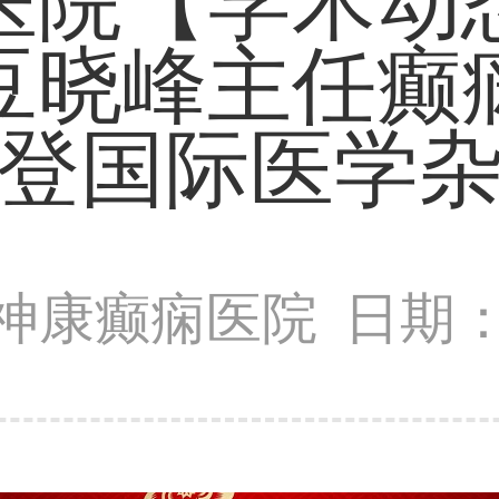
医院【学术动
豆晓峰主任癫
登国际医学
神康癫痫医院
日期：2