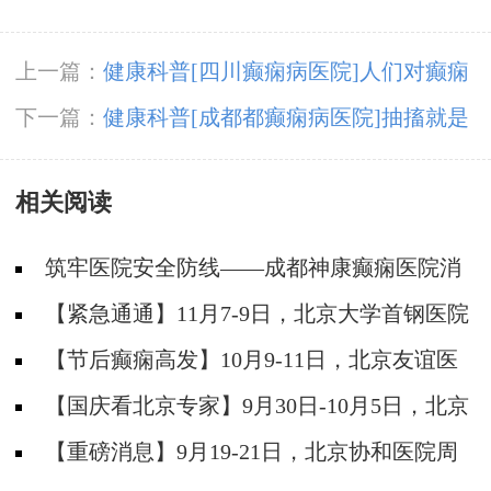
上一篇：
健康科普[四川癫痫病医院]人们对癫痫
有哪些错误的了解？
下一篇：
健康科普[成都都癫痫病医院]抽搐就是
羊角风？还是了解不够！
相关阅读
筑牢医院安全防线——成都神康癫痫医院消
防安全培训纪实
【紧急通通】11月7-9日，北京大学首钢医院
神经内科胡颖教授亲临成都会诊，破解癫痫疑难
【节后癫痫高发】10月9-11日，北京友谊医
院陈葵博士免费会诊+治疗援助，破解癫痫难
【国庆看北京专家】9月30日-10月5日，北京
题！
天坛&首钢医院两大专家蓉城亲诊+癫痫大额救
【重磅消息】9月19-21日，北京协和医院周